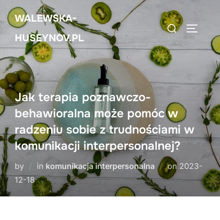
Skip
WALEWSKA-
to
Search
TOGGLE
content
HUSEYNOV.PL
for:
Jak terapia poznawczo-
behawioralna może pomóc w
radzeniu sobie z trudnościami w
komunikacji interpersonalnej?
Posted
by
in
komunikacja interpersonalna
on
2023-
on
12-18