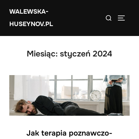
Skip
WALEWSKA-
to
Search
TOGGLE
content
HUSEYNOV.PL
for:
Miesiąc:
styczeń 2024
Jak terapia poznawczo-